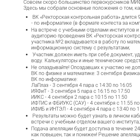
Совсем скоро большинство первокурсников МИФИ
Здесь мы собрали основные положения о том, как
ВК «Ректорская контрольная работа» длится 9
- по информатике (в формате контеста за ком
На встрече с учебными отделами институтов и
аудиторию проведения ВК «Ректорская контро
участника №2 вкладывается в работу по мате
информационную систему с результатами;
Участник должен иметь при себе документ, уд
воду. Калькуляторы и иные технические сред
Не опаздывайте! Опоздавших к участию не доп
ВК по физике и математике: 3 сентября физика с
ВК по информатике:
ЛаПлаз - 3 сентября 4 пара с 14:30 по 16:05
ИЯФиТ - 3 сентября 5 пара с 16:15 по 17:50
ИИКС - 4 сентября 2 пара с 10:15 по 11:50
ИФТИС и ФБИУКС (САУ) - 4 сентября с 11:55 по
ИФИБ и ИНТЭЛ - 4 сентября 4 пара с 13:40 по 1
Результаты можно будет узнать в личном каби
встречи с учебным отделом вашего института;
Подача апелляции будет доступна в течение 2
как повышен, так и понижен! Решение апелляц