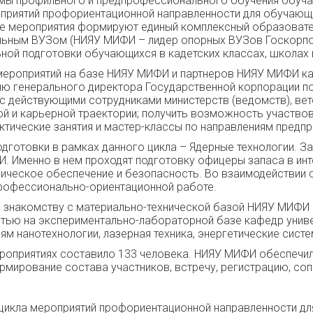
темы профильного и предпрофессионального обучения обуч
риятий профориентационной направленности для обучающих
е мероприятия формируют единый комплексный образовател
льным ВУЗом (НИЯУ МИФИ – лидер опорных ВУЗов Госкорпо
ной подготовки обучающихся в кадетских классах, школах 
мероприятий на базе НИЯУ МИФИ и партнеров НИЯУ МИФИ кад
ию генерального директора Государственной корпорации по
с действующими сотрудниками министерств (ведомств), вет
й и карьерной траектории; получить возможность участво
ктические занятия и мастер-классы по направлениям предп
готовки в рамках данного цикла – Ядерные технологии. За
. Именно в нем проходят подготовку офицеры запаса в инт
хническое обеспечение и безопасность. Во взаимодействи
профессионально-ориентационной работе.
о знакомству с материально-технической базой НИЯУ МИФИ
стью на экспериментально-лабораторной базе кафедр уни
иям нанотехнологии, лазерная техника, энергетические сист
ероприятиях составило 133 человека. НИЯУ МИФИ обеспечи
мирование состава участников, встречу, регистрацию, со
цикла мероприятий профориентационной направленности дл