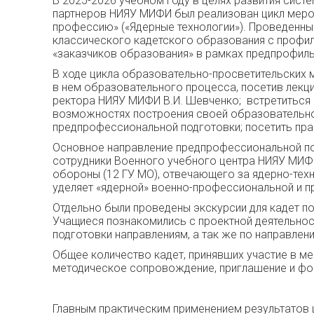
В 2025-2026 учебном году в целях развития сис
партнеров НИЯУ МИФИ был реализован цикл мероп
профессию» («Ядерные технологии»). Проведенны
классического кадетского образования с профи
«заказчиков образования» в рамках предпрофиль
В ходе цикла образовательно-просветительских 
в нем образовательного процесса, посетив лекц
ректора НИЯУ МИФИ В.И. Шевченко; встретиться 
возможностях построения своей образовательно
предпрофессиональной подготовки; посетить пра
Основное направление предпрофессиональной под
сотрудники Военного учебного центра НИЯУ МИФИ
обороны (12 ГУ МО), отвечающего за ядерно-те
уделяет «ядерной» военно-профессиональной и 
Отдельно были проведены экскурсии для кадет п
Учащиеся познакомились с проектной деятельно
подготовки направлениям, а так же по направлен
Общее количество кадет, принявших участие в м
методическое сопровождение, приглашение и фор
Главным практическим применением результатов 