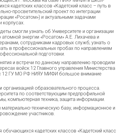
ающихся г. Москвы на базе НИЯУ МИФИ и школ-
ся кадетских классов «Кадетский класс – путь в
ьно-просветительский проект по интеграции
рации «Росатом») и актуальными задачами
и корпусах.
еты смогли узнать об Университете и организации
 атомной энергии «Росатом» А.Е. Лихачева и
еранами, сотрудниками кадровых служб; узнать о
вать в профессиональных пробах по направлениям
рофессиональной подготовки.
нятия и встречи по данному направлению проводили
ересах войск 12 Главного управления Министерства
и с 12 ГУ МО РФ НИЯУ МИФИ большое внимание
 и организацией образовательного процесса.
верситета по соответствующим предпрофильной
емы, компьютерная техника, защита информации.
л материально-техническую базу, информационное и
провождение участников.
я обучающихся кадетских классов «Кадетский класс